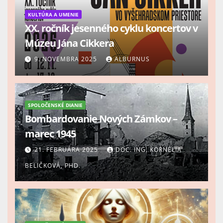
KULTÚRA A UMENIE
XX. ročník jesenného cyklu koncertov v
Múzeu Jána Cikkera
9. NOVEMBRA 2025
ALBURNUS
SPOLOČENSKÉ DIANIE
Bombardovanie Nových Zámkov –
marec 1945
21. FEBRUÁRA 2025
DOC. ING. KORNÉLIA
BELIČKOVÁ, PHD.